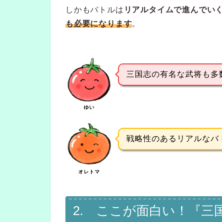
しかもバトルは
リアルタイムで進んでい
も必要になります
。
三国志の有名な武将も多
ゆい
戦略性のあるリアルなバ
オレトマ
2. ここが面白い！『三