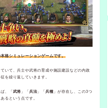
の本格シミュレーションゲームです。
っていて、兵士や武将の育成や施設建設などの内政
外征を繰り返していきます。
れば、「
武将
」「
兵法
」「
兵種
」が存在し、この3つ
にあるという点です。