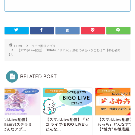
HOME
ライブ配信アプリ
【スマホLive配信】『IRIAM(イリアム)』最初にやるべきことは？【初心者向
け】
RELATED POST
ブ配信アプリ
ライブ配信アプリ
ライブ配信アプリ
マホLive配信】
【スマホLive配信】『ビ
【スマホLive配信】
tellamy(ステラミ
ゴ ライブ(BIGO LIVE)』
わっち』どんなアプ
』どんなアプ...
どんな...
【❝魅力❞を徹底紹...