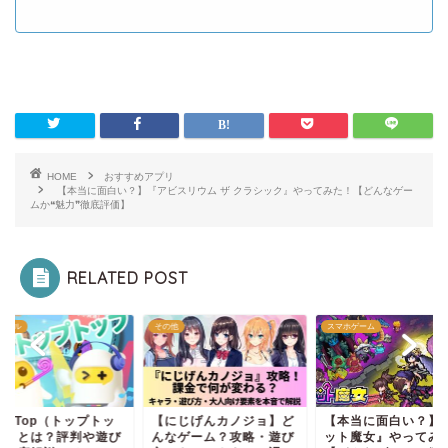
HOME
おすすめアプリ
【本当に面白い？】『アビスリウム ザ クラシック』やってみた！【どんなゲー
ムか❝魅力❞徹底評価】
RELATED POST
他
スマホゲーム
カジュアル
にじげんカノジョ】ど
【本当に面白い？】『ド
「TopTop（トップ
なゲーム？攻略・遊び
ット魔女』やってみた！
プ）」とは？評判や