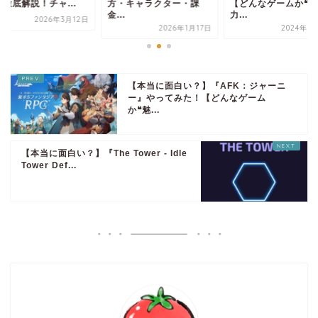
・キャラクター・課
【どんなゲームか❝魅
方を徹底解説！チャ..
.
力...
2026年3
2026年1月17日
2024年11月5日
【本当に面白い？】『AFK：ジャーニ
ー』やってみた！【どんなゲーム
か❝魅...
【本当に面白い？】『The Tower - Idle
Tower Def...