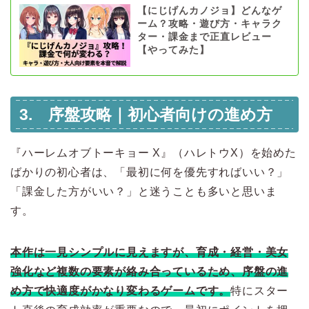
【にじげんカノジョ】どんなゲ
ーム？攻略・遊び方・キャラク
ター・課金まで正直レビュー
【やってみた】
3. 序盤攻略｜初心者向けの進め方
『ハーレムオブトーキョー X』（ハレトウX）を始めた
ばかりの初心者は、「最初に何を優先すればいい？」
「課金した方がいい？」と迷うことも多いと思いま
す。
本作は一見シンプルに見えますが、育成・経営・美女
強化など複数の要素が絡み合っているため、序盤の進
め方で快適度がかなり変わるゲームです。
特にスター