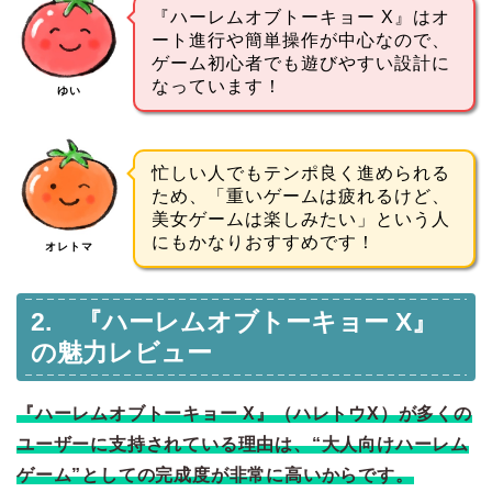
『ハーレムオブトーキョー X』はオ
ート進行や簡単操作が中心なので、
ゲーム初心者でも遊びやすい設計に
なっています！
ゆい
忙しい人でもテンポ良く進められる
ため、「重いゲームは疲れるけど、
美女ゲームは楽しみたい」という人
にもかなりおすすめです！
オレトマ
2. 『ハーレムオブトーキョー X』
の魅力レビュー
『ハーレムオブトーキョー X』（ハレトウX）が多くの
ユーザーに支持されている理由は、“大人向けハーレム
ゲーム”としての完成度が非常に高いからです。