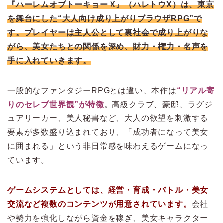
『ハーレムオブトーキョー X』（ハレトウX）は、東京
を舞台にした“大人向け成り上がりブラウザRPG”で
す。プレイヤーは主人公として裏社会で成り上がりな
がら、美女たちとの関係を深め、財力・権力・名声を
手に入れていきます。
一般的なファンタジーRPGとは違い、本作は
“リアル寄
りのセレブ世界観”が特徴
。高級クラブ、豪邸、ラグジ
ュアリーカー、美人秘書など、大人の欲望を刺激する
要素が多数盛り込まれており、「成功者になって美女
に囲まれる」という非日常感を味わえるゲームになっ
ています。
ゲームシステムとしては、経営・育成・バトル・美女
交流など複数のコンテンツが用意されています。
会社
や勢力を強化しながら資金を稼ぎ、美女キャラクター