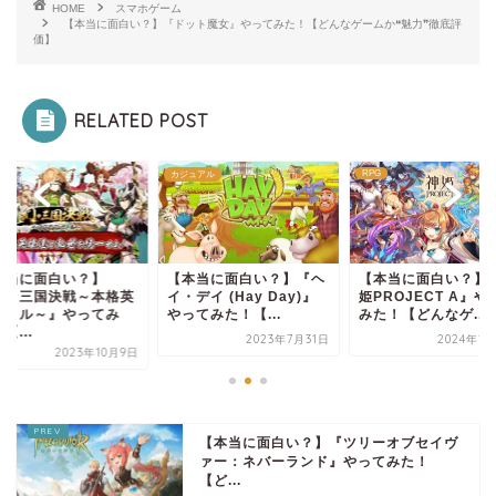
HOME
スマホゲーム
【本当に面白い？】『ドット魔女』やってみた！【どんなゲームか❝魅力❞徹底評
価】
RELATED POST
RPG
RPG
ュアル
本当に面白い？】『ヘ
【本当に面白い？】『神
【本当に面白い？】
デイ (Hay Day)』
姫PROJECT A』やって
『幻・三国決戦～本
てみた！【...
みた！【どんなゲ...
雄バトル～』やって
た！【...
2023年7月31日
2024年10月3日
2023年1
【本当に面白い？】『ツリーオブセイヴ
ァー：ネバーランド』やってみた！
【ど...