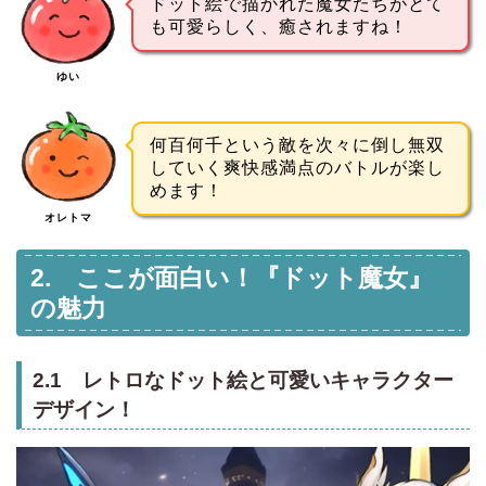
ドット絵で描かれた魔女たちがとて
も可愛らしく、癒されますね！
ゆい
何百何千という敵を次々に倒し無双
していく爽快感満点のバトルが楽し
めます！
オレトマ
2. ここが面白い！『ドット魔女』
の魅力
2.1 レトロなドット絵と可愛いキャラクター
デザイン！