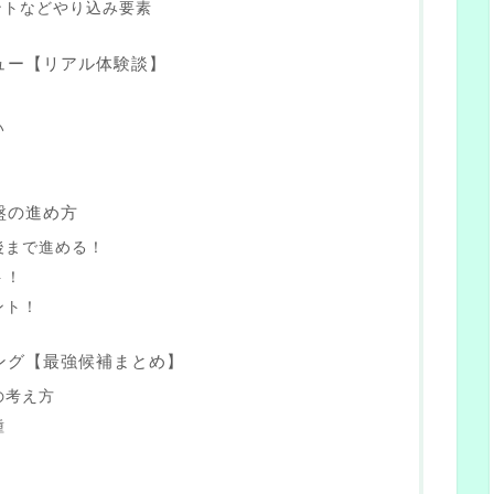
ベントなどやり込み要素
ュー【リアル体験談】
！
い
盤の進め方
後まで進める！
ト！
ント！
ング【最強候補まとめ】
の考え方
種