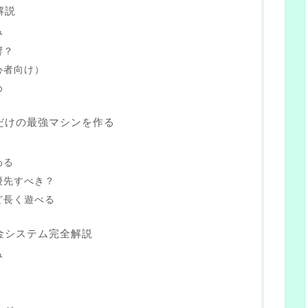
解説
み
響？
心者向け）
め
だけの最強マシンを作る
わる
優先すべき？
ど長く遊べる
金システム完全解説
み