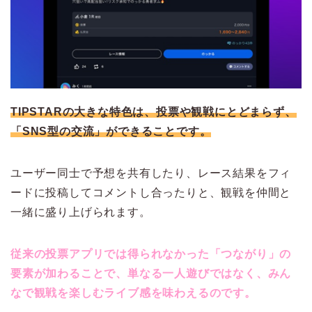
TIPSTARの大きな特色は、投票や観戦にとどまらず、
「SNS型の交流」ができることです。
ユーザー同士で予想を共有したり、レース結果をフィ
ードに投稿してコメントし合ったりと、観戦を仲間と
一緒に盛り上げられます。
従来の投票アプリでは得られなかった「つながり」の
要素が加わることで、単なる一人遊びではなく、みん
なで観戦を楽しむライブ感を味わえるのです。