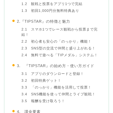
1.2 観戦と投票をアプリ1つで完結
1.3 初回1,000円分無料特典あり
2.『TIPSTAR』の特徴と魅力
2.1 スマホ1つでレース観戦から投票まで完
結！
2.2 初心者も安心の「のっかり」機能！
2.3 SNS型の交流で仲間と盛り上がれる！
2.4 無料で遊べる「TIPメダル」システム！
3. 『TIPSTAR』の始め方・使い方ガイド
3.1 アプリのダウンロードと登録！
3.2 初回特典ゲット！
3.3 「のっかり」機能を活用して投票！
3.4 SNS機能を使って仲間とライブ観戦！
3.5 報酬を受け取ろう！
4. 課金要素