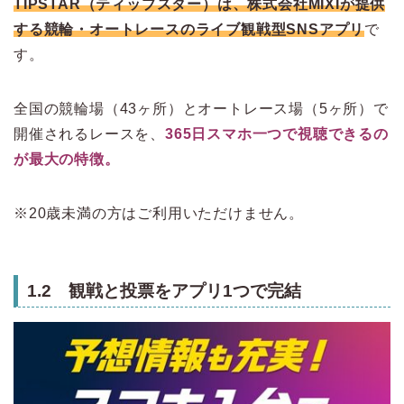
TIPSTAR（ティップスター）は、株式会社MIXIが提供
する競輪・オートレースのライブ観戦型SNSアプリ
で
す。
全国の競輪場（43ヶ所）とオートレース場（5ヶ所）で
開催されるレースを、
365日スマホ一つで視聴できるの
が最大の特徴。
※20歳未満の方はご利用いただけません。
1.2 観戦と投票をアプリ1つで完結