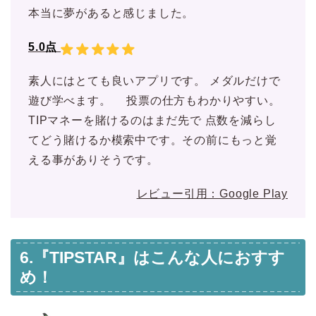
本当に夢があると感じました。
5.0点
素人にはとても良いアプリです。 メダルだけで
遊び学べます。 投票の仕方もわかりやすい。
TIPマネーを賭けるのはまだ先で 点数を減らし
てどう賭けるか模索中です。その前にもっと覚
える事がありそうです。
レビュー引用：Google Play
6.『TIPSTAR』はこんな人におすす
め！