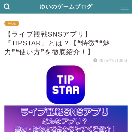
ゆいのゲームブログ
その他
【ライブ観戦SNSアプリ】
『TIPSTAR』とは？【❝特徴❞❝魅
力❞❝使い方❞を徹底紹介！】
2025年6月30日