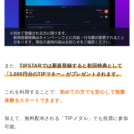
また、
TIPSTARでは新規登録すると初回特典として
「1,000円分のTIPマネー」がプレゼントされます。
これを利用することで、
初めての方でも安心して投票
体験をスタートできます。
加えて、無料配布される「TIPメダル」でも投票に参加
可能。