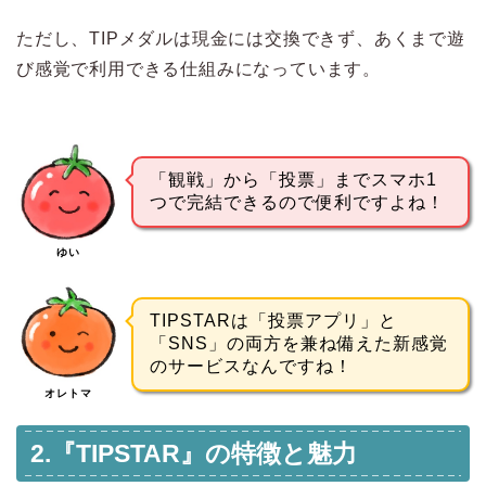
ただし、TIPメダルは現金には交換できず、あくまで遊
び感覚で利用できる仕組みになっています。
「観戦」から「投票」までスマホ1
つで完結できるので便利ですよね！
ゆい
TIPSTARは「投票アプリ」と
「SNS」の両方を兼ね備えた新感覚
のサービスなんですね！
オレトマ
2.『TIPSTAR』の特徴と魅力