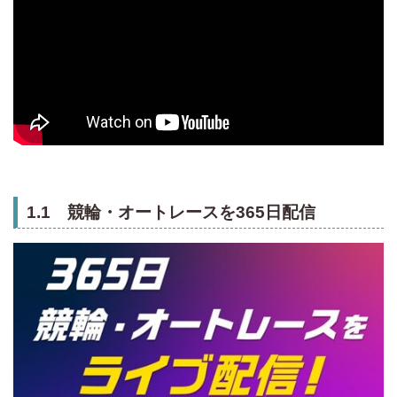
1.1 競輪・オートレースを365日配信