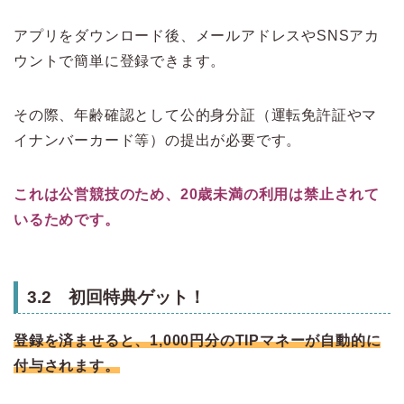
アプリをダウンロード後、メールアドレスやSNSアカ
ウントで簡単に登録できます。
その際、年齢確認として公的身分証（運転免許証やマ
イナンバーカード等）の提出が必要です。
これは公営競技のため、20歳未満の利用は禁止されて
いるためです。
3.2 初回特典ゲット！
登録を済ませると、1,000円分のTIPマネーが自動的に
付与されます。