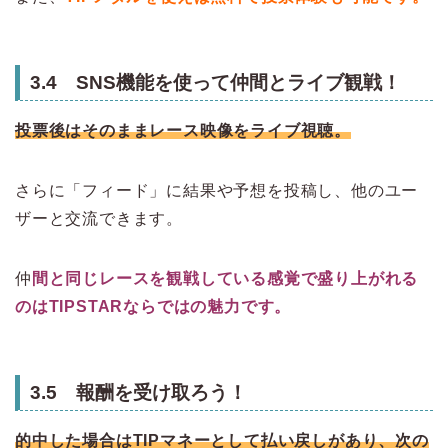
3.4 SNS機能を使って仲間とライブ観戦！
投票後はそのままレース映像をライブ視聴。
さらに「フィード」に結果や予想を投稿し、他のユー
ザーと交流できます。
仲
間と同じレースを観戦している感覚で盛り上がれる
のはTIPSTARならではの魅力です。
3.5 報酬を受け取ろう！
的中した場合はTIPマネーとして払い戻しがあり、次の