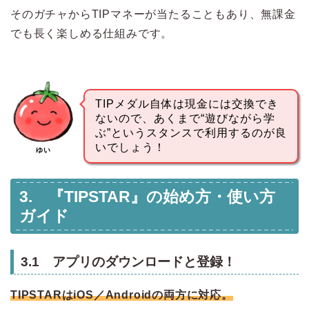
そのガチャからTIPマネーが当たることもあり、無課金
でも長く楽しめる仕組みです。
TIPメダル自体は現金には交換でき
ないので、あくまで“遊びながら学
ぶ”というスタンスで利用するのが良
いでしょう！
ゆい
3. 『TIPSTAR』の始め方・使い方
ガイド
3.1 アプリのダウンロードと登録！
TIPSTARはiOS／Androidの両方に対応。